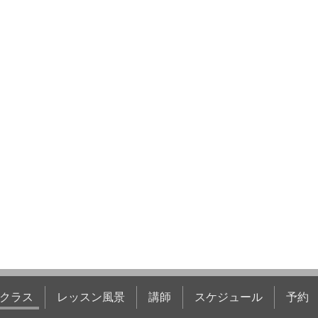
クラス
レッスン風景
講師
スケジュール
予約